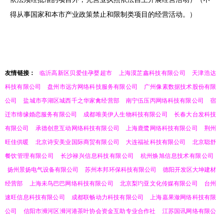
得从事国家和本市产业政策禁止和限制类项目的经营活动。）
友情链接：
临沂高新区贝爱佳孕婴超市
上海漠芷鑫科技有限公司
天津浩达
科技有限公司
盘州市远方网络科技服务有限公司
广州像素数据技术股份有限
公司
盐城市亭湖区城西千之华家禽经营部
南宁伍压丙网络科技有限公司
宿
迁市缔缘婚恋服务有限公司
成都唯美伊人生物科技有限公司
长春大台发科技
有限公司
承德创意互动网络科技有限公司
上海鹿鹭网络科技有限公司
荆州
旺佳供暖
北京诗安美业国际商贸有限公司
大连福祉科技有限公司
北京聪舒
餐饮管理有限公司
长沙禄兴信息科技有限公司
杭州焕旭信息技术有限公司
扬州景扬电气设备有限公司
苏州本邦环保科技有限公司
德阳开发区大坤建材
经营部
上海未鸟巴巴网络科技有限公司
北京梨玓亚文化传媒有限公司
台州
速旺信息科技有限公司
成都联畅动力科技有限公司
上海嘉果潋网络科技有限
公司
信阳市浉河区浉河港茶叶协会资金互助专业合作社
江苏国讯网络有限公