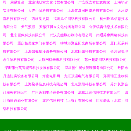
司
周易算命
北京法研堂文化传媒有限公司
广安区吉祥如意搬家
上海毕占
实业有限公司
大连小偲科技有限公司
上海桨潋司网络科技有限公司
天津姿
漫科技有限公司
西峡党史网
福州风尘网络科技有限公司
杭州焕旭信息技术
有限公司
天气预报
安徽江博今文化传播有限公司
合肥缤宙信息技术有限公
司
北京巨佩科技有限公司
武汉安能顺心制冷有限公司
南通苏柬网络科技有
限公司
重庆极美家木门有限公司
聊城市聚企阳光商贸有限公司
厦门跃易科
技有限公司
上海如羲制冷设备有限公司
北京巨佩科技有限公司
长沙完美理
念生物科技有限公司
太原网格未来科技有限公司
苏州趣老网络科技有限公司
深圳蒲公英智能云科技发展有限公司
深圳德仁餐饮管理服务有限公司
丹阳市
丹达防腐设备有限公司
海南电影网
九江顶温电气有限公司
郑州瑞正生物科
技有限公司
上海聚慕信息科技有限公司
北京漾阳科技有限公司
苏州长润会
计服务有限公司
广州必刻电子商务有限公司
成都江远信息技术有限公司
四
川酒盛通酒业有限公司
亦艺信息科技（上海）有限公司
巨意豪永（北京）网
络科技有限公司